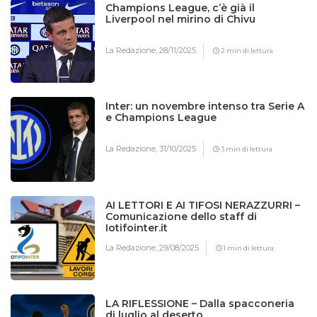
Champions League, c’è già il
Liverpool nel mirino di Chivu
La Redazione,
28/11/2025
2 min di lettura
Inter: un novembre intenso tra Serie A
e Champions League
La Redazione,
31/10/2025
3 min di lettura
AI LETTORI E AI TIFOSI NERAZZURRI –
Comunicazione dello staff di
Iotifointer.it
La Redazione,
29/08/2025
1 min di lettura
LA RIFLESSIONE – Dalla spacconeria
di luglio al deserto