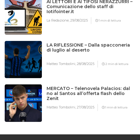
AI LETTORI E AI TIFOSI NERAZZURRI –
Comunicazione dello staff di
Iotifointer.it
La Redazione,
29/08/2025
1 min di lettura
LA RIFLESSIONE – Dalla spacconeria
di luglio al deserto
Matteo Tombolini,
28/08/2025
2 min di lettura
MERCATO – Telenovela Palacios: dal
no al Santos all’offerta flash dello
Zenit
Matteo Tombolini,
27/08/2025
1 min di lettura