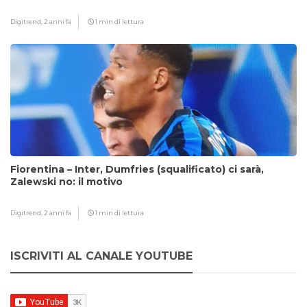
Digitrend,
2 anni fa
1 min di lettura
Fiorentina – Inter, Dumfries (squalificato) ci sarà,
Zalewski no: il motivo
Digitrend,
2 anni fa
1 min di lettura
ISCRIVITI AL CANALE YOUTUBE