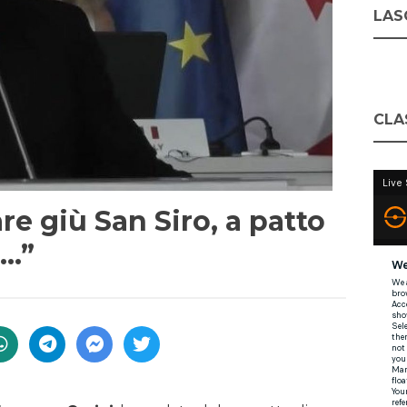
LASC
CLA
re giù San Siro, a patto
r…”