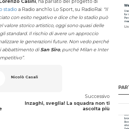
Lorenzo Casini
, ha parlato del progetto di
o stadio
a Radio anch’io Lo Sport, su RadioRai:
“Il
ciato con esito negativo e dice che lo stadio può
el valore storico artistico, oggi sono quasi delle
li standard. Il rischio di avere un approccio
nalizzare le generazioni future. Non vedo perché
 di abbattimento di
San Siro
, purché Milan e Inter
ompetitivo”
.
Nicolò Casali
PAR
Successivo
Inzaghi, sveglia! La squadra non ti
e
ascolta più