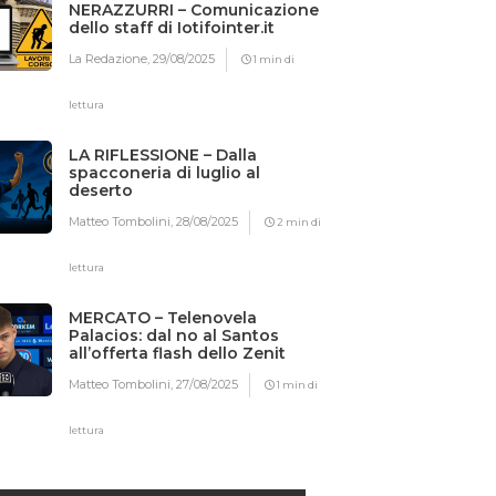
NERAZZURRI – Comunicazione
dello staff di Iotifointer.it
La Redazione,
29/08/2025
1 min di
lettura
LA RIFLESSIONE – Dalla
spacconeria di luglio al
deserto
Matteo Tombolini,
28/08/2025
2 min di
lettura
MERCATO – Telenovela
Palacios: dal no al Santos
all’offerta flash dello Zenit
Matteo Tombolini,
27/08/2025
1 min di
lettura