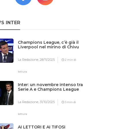
S INTER
Champions League, c’è già il
Liverpool nel mirino di Chivu
La Redazione,
28/11/2025
2 min di
lettura
Inter: un novembre intenso tra
Serie A e Champions League
La Redazione,
31/10/2025
3 min di
lettura
AI LETTORI E AI TIFOSI