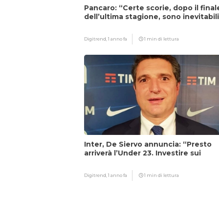
Pancaro: “Certe scorie, dopo il final
dell’ultima stagione, sono inevitabil
Digitrend,
1 anno fa
1 min di lettura
Inter, De Siervo annuncia: “Presto
arriverà l’Under 23. Investire sui
giovani…”
Digitrend,
1 anno fa
1 min di lettura