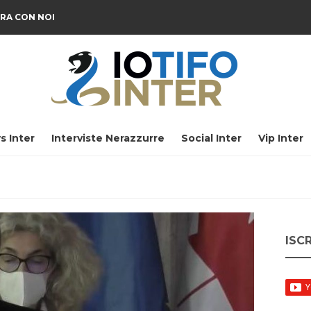
RA CON NOI
s Inter
Interviste Nerazzurre
Social Inter
Vip Inter
ISC