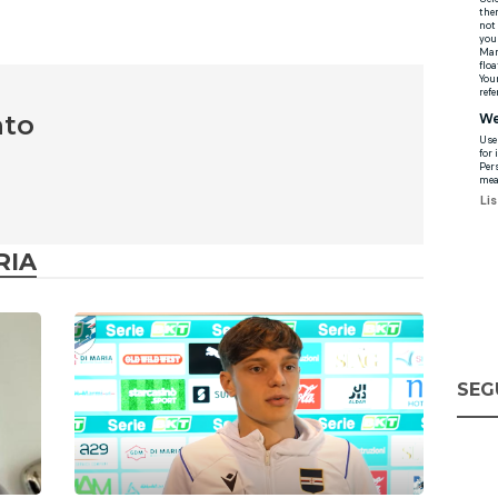
nto
RIA
SEG