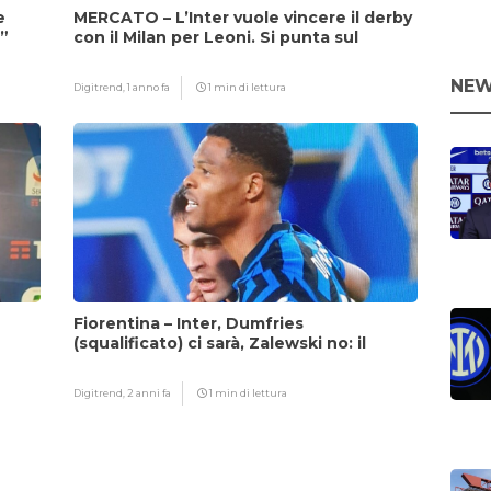
e
MERCATO – L’Inter vuole vincere il derby
i”
con il Milan per Leoni. Si punta sul
fattore Chivu
NEW
Digitrend,
1 anno fa
1 min di lettura
Fiorentina – Inter, Dumfries
(squalificato) ci sarà, Zalewski no: il
motivo
Digitrend,
2 anni fa
1 min di lettura