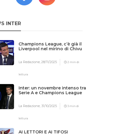
S INTER
Champions League, c’è già il
Liverpool nel mirino di Chivu
La Redazione,
28/11/2025
2 min di
lettura
Inter: un novembre intenso tra
Serie A e Champions League
La Redazione,
31/10/2025
3 min di
lettura
AI LETTORI E AI TIFOSI