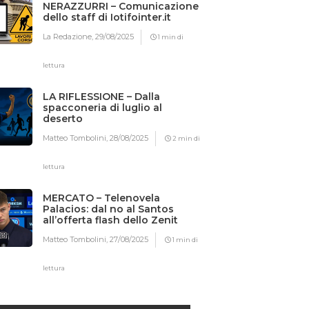
NERAZZURRI – Comunicazione
dello staff di Iotifointer.it
La Redazione,
29/08/2025
1 min di
lettura
LA RIFLESSIONE – Dalla
spacconeria di luglio al
deserto
Matteo Tombolini,
28/08/2025
2 min di
lettura
MERCATO – Telenovela
Palacios: dal no al Santos
all’offerta flash dello Zenit
Matteo Tombolini,
27/08/2025
1 min di
lettura