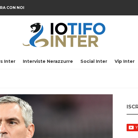
RA CON NOI
s Inter
Interviste Nerazzurre
Social Inter
Vip Inter
ISC