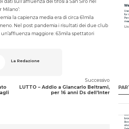
dati sull’affluenza dei tifosi a San Siro nel
 Milano’:
emia la capienza media era di circa 61mila
n meno. Nel post pandemia i risultati dei due club
to un’affluenza maggiore: 63mila spettatori
La Redazione
Successivo
ato
LUTTO – Addio a Giancarlo Beltrami,
PAR
agli
per 16 anni Ds dell’Inter