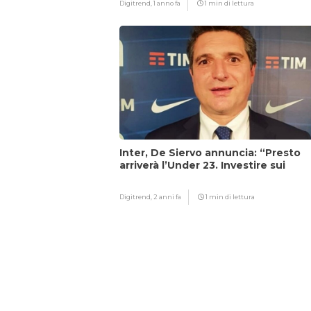
Digitrend,
1 anno fa
1 min di lettura
Inter, De Siervo annuncia: “Presto
arriverà l’Under 23. Investire sui
giovani…”
Digitrend,
2 anni fa
1 min di lettura