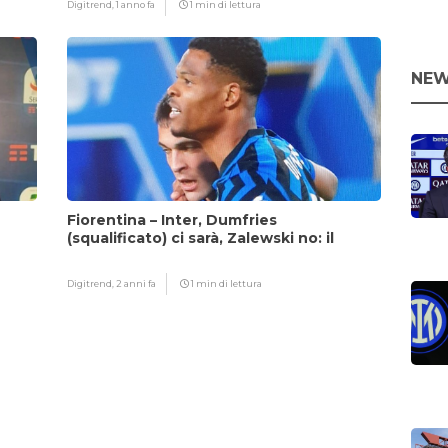
Digitrend,
1 anno fa
1 min di lettura
NEW
Fiorentina – Inter, Dumfries
(squalificato) ci sarà, Zalewski no: il
motivo
Digitrend,
2 anni fa
1 min di lettura