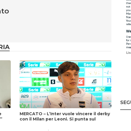
nto
RIA
SEG
e
MERCATO – L’Inter vuole vincere il derby
i”
con il Milan per Leoni. Si punta sul
fattore Chivu