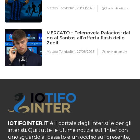
Matteo Tombolini,
28/08/2025
2 min di lettura
MERCATO – Telenovela Palacios: dal
no al Santos all’offerta flash dello
Zenit
Matteo Tombolini,
27/08/2025
1 min di lettura
IOTIFOINTER.IT
è il portale degli interisti e per gli
interisti. Qui tutte le ultime notizie sull’Inter con
uno sguardo al passato e un occhio sul presente,