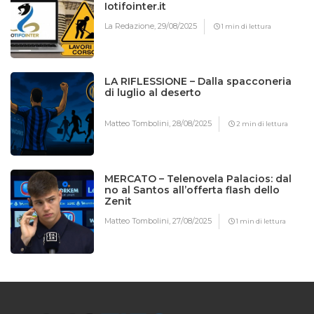
Iotifointer.it
La Redazione,
29/08/2025
1 min di lettura
LA RIFLESSIONE – Dalla spacconeria
di luglio al deserto
Matteo Tombolini,
28/08/2025
2 min di lettura
MERCATO – Telenovela Palacios: dal
no al Santos all’offerta flash dello
Zenit
Matteo Tombolini,
27/08/2025
1 min di lettura