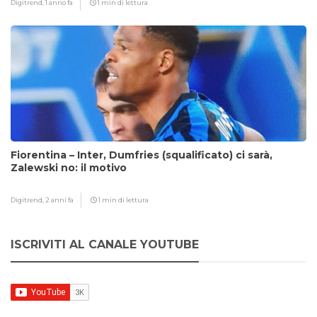
Digitrend,
1 anno fa
1 min di lettura
Fiorentina – Inter, Dumfries (squalificato) ci sarà,
Zalewski no: il motivo
Digitrend,
2 anni fa
1 min di lettura
ISCRIVITI AL CANALE YOUTUBE