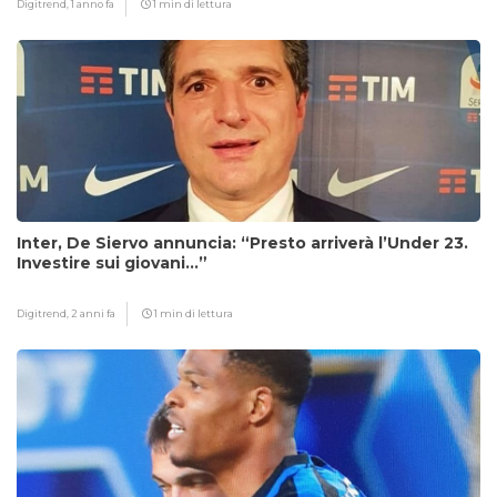
Digitrend,
1 anno fa
1 min di lettura
Inter, De Siervo annuncia: “Presto arriverà l’Under 23.
Investire sui giovani…”
Digitrend,
2 anni fa
1 min di lettura