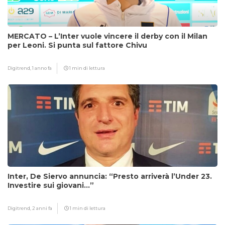
MERCATO – L’Inter vuole vincere il derby con il Milan
per Leoni. Si punta sul fattore Chivu
Digitrend,
1 anno fa
1 min di lettura
Inter, De Siervo annuncia: “Presto arriverà l’Under 23.
Investire sui giovani…”
Digitrend,
2 anni fa
1 min di lettura