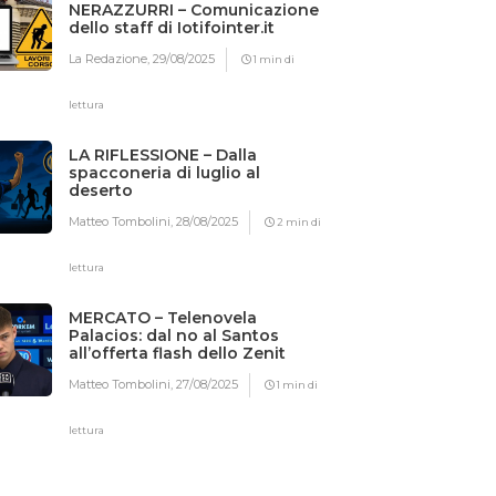
NERAZZURRI – Comunicazione
dello staff di Iotifointer.it
La Redazione,
29/08/2025
1 min di
lettura
LA RIFLESSIONE – Dalla
spacconeria di luglio al
deserto
Matteo Tombolini,
28/08/2025
2 min di
lettura
MERCATO – Telenovela
Palacios: dal no al Santos
all’offerta flash dello Zenit
Matteo Tombolini,
27/08/2025
1 min di
lettura