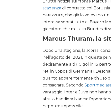
Brutte notizie sul fronte Marcus Thu
scadenza
di contratto col Borussi
nerazzurri, che già lo volevano un
interessa soprattutto al Bayern M
giocatore che milita in Bundes di so
Marcus Thuram, la si
Dopo una stagione, la scorsa, cond
nell’agosto del 2021, in questa pri
decisamente alti (10 gol in 15 parti
reti in Coppa di Germania). Descham
quanto apparentemente chiuso 
consacrarsi. Secondo
Sportmedias
vantaggio, Inter e Juve non hanno
alzato bandiera bianca: l’operazion
neppure impossibile.