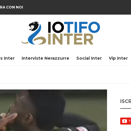
RA CON NOI
s Inter
Interviste Nerazzurre
Social Inter
Vip Inter
ISC