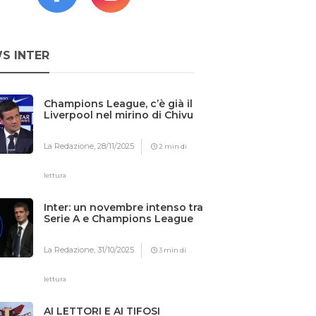
S INTER
Champions League, c’è già il
Liverpool nel mirino di Chivu
La Redazione,
28/11/2025
2 min di
lettura
Inter: un novembre intenso tra
Serie A e Champions League
La Redazione,
31/10/2025
3 min di
lettura
AI LETTORI E AI TIFOSI