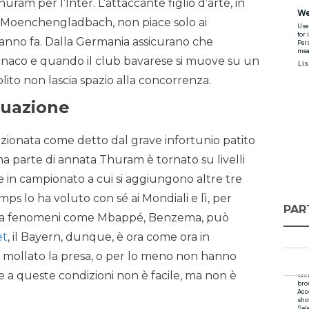
ram per l’Inter. L’attaccante figlio d’arte, in
a Moenchengladbach, non piace solo ai
 anno fa. Dalla Germania assicurano che
onaco e quando il club bavarese si muove su un
lito non lascia spazio alla concorrenza.
tuazione
izionata come detto dal grave infortunio patito
ma parte di annata Thuram è tornato su livelli
te in campionato a cui si aggiungono altre tre
ps lo ha voluto con sé ai Mondiali e lì, per
PAR
da fenomeni come Mbappé, Benzema, può
et
, il Bayern, dunque, è ora come ora in
 mollato la presa, o per lo meno non hanno
e a queste condizioni non è facile, ma non è