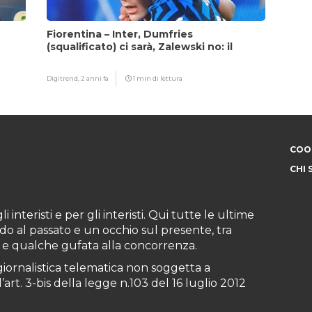
Fiorentina – Inter, Dumfries
(squalificato) ci sarà, Zalewski no: il
motivo
Digitrend,
2 anni fa
1 min di lettura
COOK
CHI 
i interisti e per gli interisti. Qui tutte le ultime
do al passato e un occhio sul presente, tra
ioni e qualche gufata alla concorrenza.
iornalistica telematica non soggetta a
art. 3-bis della legge n.103 del 16 luglio 2012