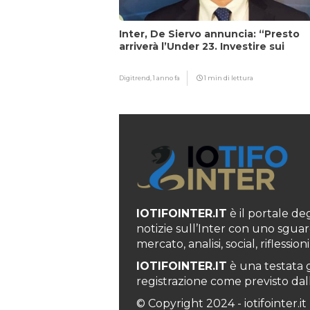
Inter, De Siervo annuncia: “Presto
arriverà l’Under 23. Investire sui
giovani…”
Digitrend,
1 anno fa
1 min di lettura
IOTIFOINTER.IT
è il portale degl
notizie sull’Inter con uno sguar
mercato, analisi, social, rifless
IOTIFOINTER.IT
è una testata g
registrazione come previsto dall’
© Copyright 2024 - iotifointer.it