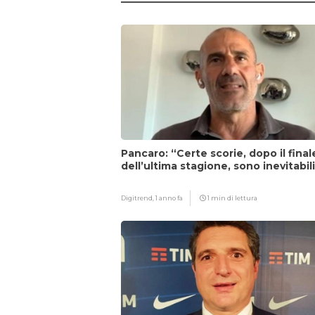
Pancaro: “Certe scorie, dopo il final
dell’ultima stagione, sono inevitabil
Digitrend,
1 anno fa
1 min di lettura