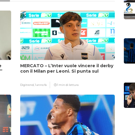
e
MERCATO – L’Inter vuole vincere il derby
i”
con il Milan per Leoni. Si punta sul
fattore Chivu
Digitrend,
1 anno fa
1 min di lettura