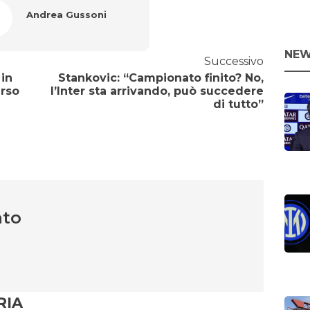
Andrea Gussoni
NEW
Successivo
 in
Stankovic: “Campionato finito? No,
erso
l’Inter sta arrivando, può succedere
di tutto”
nto
RIA