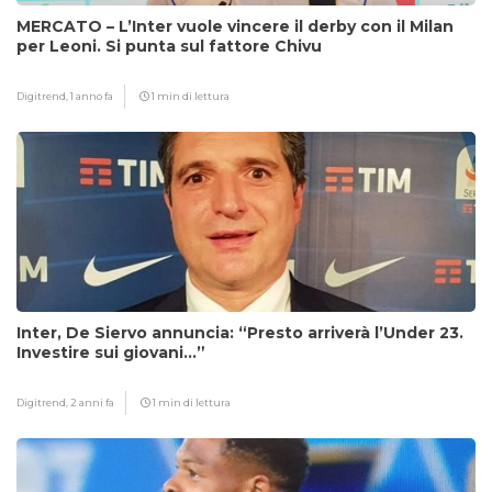
MERCATO – L’Inter vuole vincere il derby con il Milan
per Leoni. Si punta sul fattore Chivu
Digitrend,
1 anno fa
1 min di lettura
Inter, De Siervo annuncia: “Presto arriverà l’Under 23.
Investire sui giovani…”
Digitrend,
2 anni fa
1 min di lettura