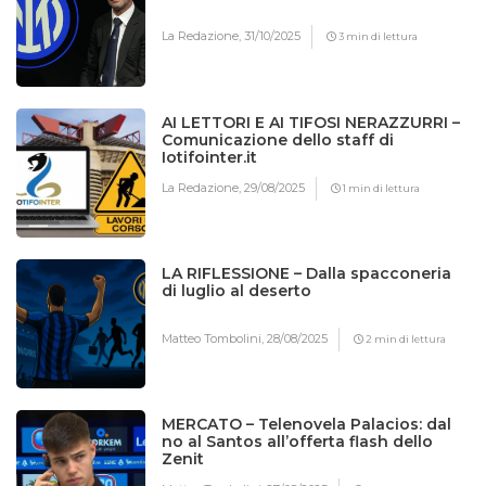
La Redazione,
31/10/2025
3 min di lettura
AI LETTORI E AI TIFOSI NERAZZURRI –
Comunicazione dello staff di
Iotifointer.it
La Redazione,
29/08/2025
1 min di lettura
LA RIFLESSIONE – Dalla spacconeria
di luglio al deserto
Matteo Tombolini,
28/08/2025
2 min di lettura
MERCATO – Telenovela Palacios: dal
no al Santos all’offerta flash dello
Zenit