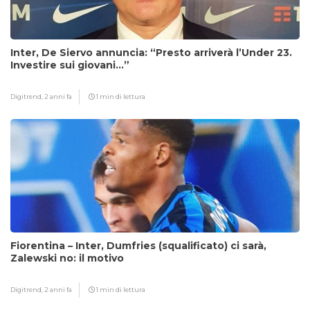
Inter, De Siervo annuncia: “Presto arriverà l’Under 23.
Investire sui giovani…”
Digitrend,
2 anni fa
1 min di lettura
Fiorentina – Inter, Dumfries (squalificato) ci sarà,
Zalewski no: il motivo
Digitrend,
2 anni fa
1 min di lettura