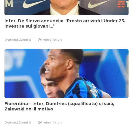
Inter, De Siervo annuncia: “Presto arriverà l’Under 23.
Investire sui giovani…”
Digitrend,
2 anni fa
1 min di lettura
Fiorentina – Inter, Dumfries (squalificato) ci sarà,
Zalewski no: il motivo
Digitrend,
2 anni fa
1 min di lettura