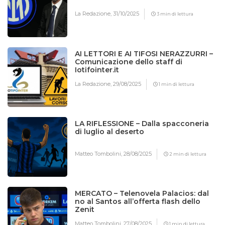
La Redazione,
31/10/2025
3 min di lettura
AI LETTORI E AI TIFOSI NERAZZURRI –
Comunicazione dello staff di
Iotifointer.it
La Redazione,
29/08/2025
1 min di lettura
LA RIFLESSIONE – Dalla spacconeria
di luglio al deserto
Matteo Tombolini,
28/08/2025
2 min di lettura
MERCATO – Telenovela Palacios: dal
no al Santos all’offerta flash dello
Zenit
Matteo Tombolini,
27/08/2025
1 min di lettura