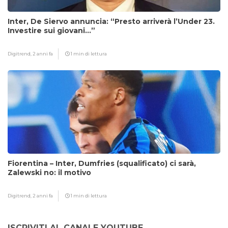
Inter, De Siervo annuncia: “Presto arriverà l’Under 23.
Investire sui giovani…”
Digitrend,
2 anni fa
1 min di lettura
Fiorentina – Inter, Dumfries (squalificato) ci sarà,
Zalewski no: il motivo
Digitrend,
2 anni fa
1 min di lettura
ISCRIVITI AL CANALE YOUTUBE