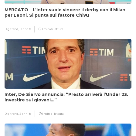
MERCATO – L’Inter vuole vincere il derby con il Milan
per Leoni. Si punta sul fattore Chivu
Digitrend,
1 anno fa
1 min di lettura
Inter, De Siervo annuncia: “Presto arriverà l’Under 23.
Investire sui giovani…”
Digitrend,
2 anni fa
1 min di lettura