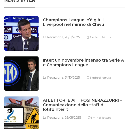
NEWS INTER
Champions League, c’è già il
Liverpool nel mirino di Chivu
La Redazione,
28/11/2025
2 min di lettura
Inter: un novembre intenso tra Serie A
e Champions League
La Redazione,
31/10/2025
3 min di lettura
AI LETTORI E AI TIFOSI NERAZZURRI –
Comunicazione dello staff di
Iotifointer.it
La Redazione,
29/08/2025
1 min di lettura