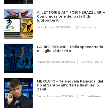
AI LETTORI E AI TIFOSI NERAZZURRI –
Comunicazione dello staff di
Iotifointer.it
La Redazione,
29/08/2025
1 min di lettura
LA RIFLESSIONE – Dalla spacconeria
di luglio al deserto
Matteo Tombolini,
28/08/2025
2 min di lettura
MERCATO – Telenovela Palacios: dal
no al Santos all’offerta flash dello
Zenit
Matteo Tombolini,
27/08/2025
1 min di lettura