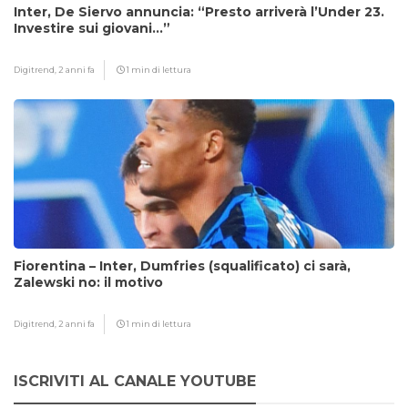
Inter, De Siervo annuncia: “Presto arriverà l’Under 23.
Investire sui giovani…”
Digitrend,
2 anni fa
1 min di lettura
Fiorentina – Inter, Dumfries (squalificato) ci sarà,
Zalewski no: il motivo
Digitrend,
2 anni fa
1 min di lettura
ISCRIVITI AL CANALE YOUTUBE