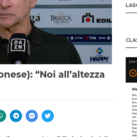
LASC
CLA
nese): “Noi all’altezza