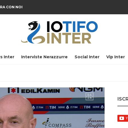
RA CON NOI
s Inter
Interviste Nerazzurre
Social Inter
Vip Inter
ISC