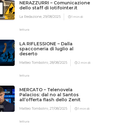
NERAZZURRI – Comunicazione
dello staff di Iotifointer.it
La Redazione,
29/08/2025
1 min di
lettura
LA RIFLESSIONE – Dalla
spacconeria di luglio al
deserto
Matteo Tombolini,
28/08/2025
2 min di
lettura
MERCATO – Telenovela
Palacios: dal no al Santos
all’offerta flash dello Zenit
Matteo Tombolini,
27/08/2025
1 min di
lettura