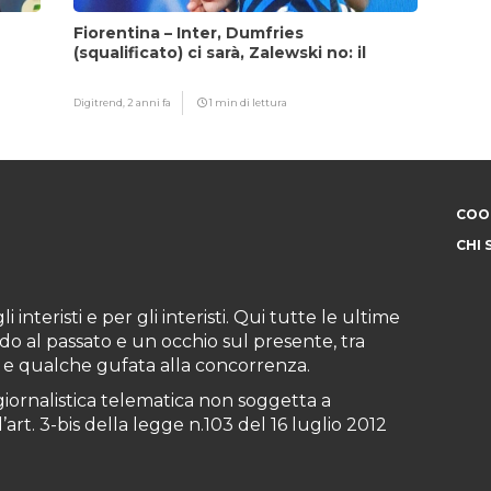
Fiorentina – Inter, Dumfries
(squalificato) ci sarà, Zalewski no: il
motivo
Digitrend,
2 anni fa
1 min di lettura
COOK
CHI 
i interisti e per gli interisti. Qui tutte le ultime
do al passato e un occhio sul presente, tra
ioni e qualche gufata alla concorrenza.
iornalistica telematica non soggetta a
art. 3-bis della legge n.103 del 16 luglio 2012