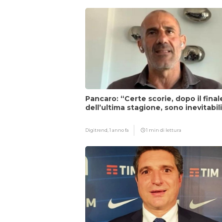
Pancaro: “Certe scorie, dopo il final
dell’ultima stagione, sono inevitabil
Digitrend,
1 anno fa
1 min di lettura