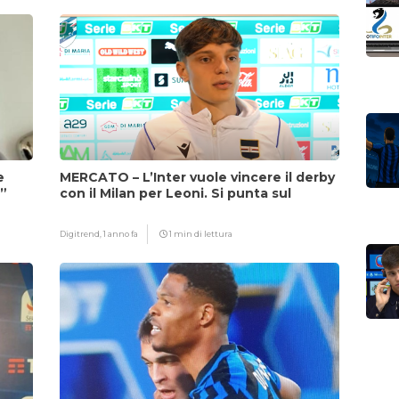
e
MERCATO – L’Inter vuole vincere il derby
i”
con il Milan per Leoni. Si punta sul
fattore Chivu
Digitrend,
1 anno fa
1 min di lettura