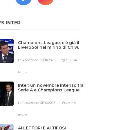
S INTER
Champions League, c’è già il
Liverpool nel mirino di Chivu
La Redazione,
28/11/2025
2 min di
lettura
Inter: un novembre intenso tra
Serie A e Champions League
La Redazione,
31/10/2025
3 min di
lettura
AI LETTORI E AI TIFOSI