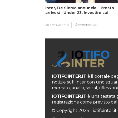
Inter, De Siervo annuncia: “Presto
arriverà l’Under 23. Investire sui
giovani…”
Digitrend,
2 anni fa
1 min di lettura
IOTIFOINTER.IT
è il portale degl
notizie sull’Inter con uno sguar
mercato, analisi, social, rifless
IOTIFOINTER.IT
è una testata g
registrazione come previsto dall’
© Copyright 2024 - iotifointer.it