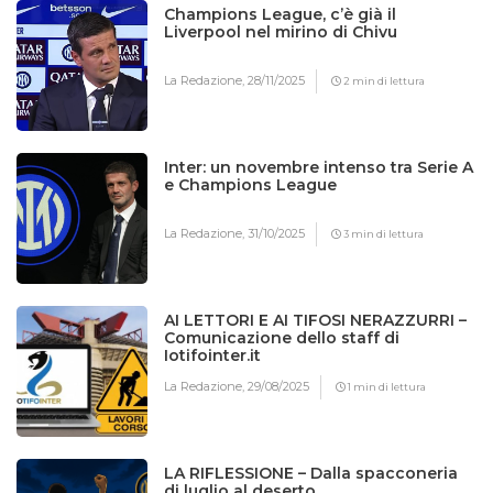
Champions League, c’è già il
Liverpool nel mirino di Chivu
La Redazione,
28/11/2025
2 min di lettura
Inter: un novembre intenso tra Serie A
e Champions League
La Redazione,
31/10/2025
3 min di lettura
AI LETTORI E AI TIFOSI NERAZZURRI –
Comunicazione dello staff di
Iotifointer.it
La Redazione,
29/08/2025
1 min di lettura
LA RIFLESSIONE – Dalla spacconeria
di luglio al deserto