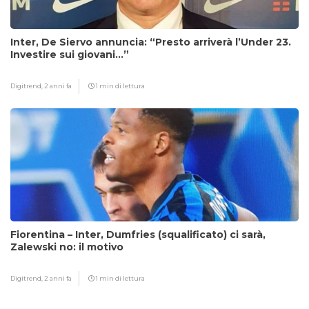
Inter, De Siervo annuncia: “Presto arriverà l’Under 23.
Investire sui giovani…”
Digitrend,
2 anni fa
1 min di lettura
Fiorentina – Inter, Dumfries (squalificato) ci sarà,
Zalewski no: il motivo
Digitrend,
2 anni fa
1 min di lettura