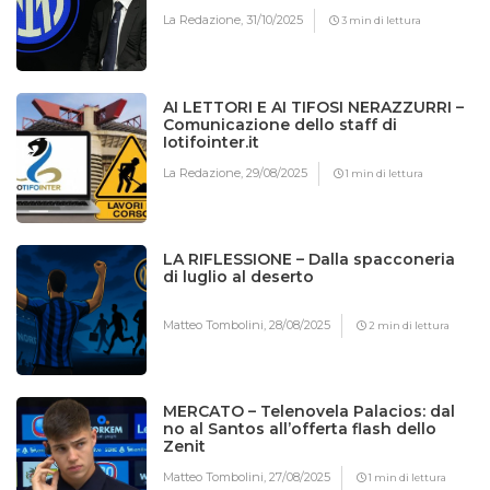
La Redazione,
31/10/2025
3 min di lettura
AI LETTORI E AI TIFOSI NERAZZURRI –
Comunicazione dello staff di
Iotifointer.it
La Redazione,
29/08/2025
1 min di lettura
LA RIFLESSIONE – Dalla spacconeria
di luglio al deserto
Matteo Tombolini,
28/08/2025
2 min di lettura
MERCATO – Telenovela Palacios: dal
no al Santos all’offerta flash dello
Zenit
Matteo Tombolini,
27/08/2025
1 min di lettura