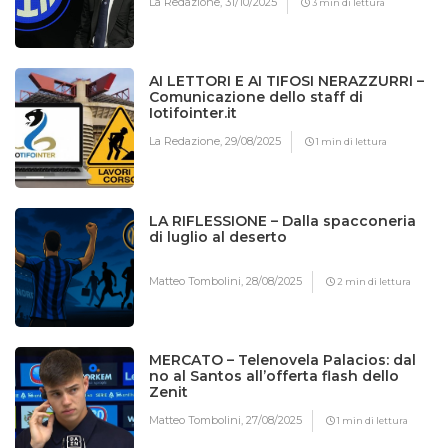
La Redazione,
31/10/2025
3 min di lettura
AI LETTORI E AI TIFOSI NERAZZURRI –
Comunicazione dello staff di
Iotifointer.it
La Redazione,
29/08/2025
1 min di lettura
LA RIFLESSIONE – Dalla spacconeria
di luglio al deserto
Matteo Tombolini,
28/08/2025
2 min di lettura
MERCATO – Telenovela Palacios: dal
no al Santos all’offerta flash dello
Zenit
Matteo Tombolini,
27/08/2025
1 min di lettura