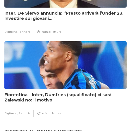
Inter, De Siervo annuncia: “Presto arriverà l’Under 23.
Investire sui giovani…”
Digitrend,
1 anno fa
1 min di lettura
Fiorentina – Inter, Dumfries (squalificato) ci sarà,
Zalewski no: il motivo
Digitrend,
2 anni fa
1 min di lettura