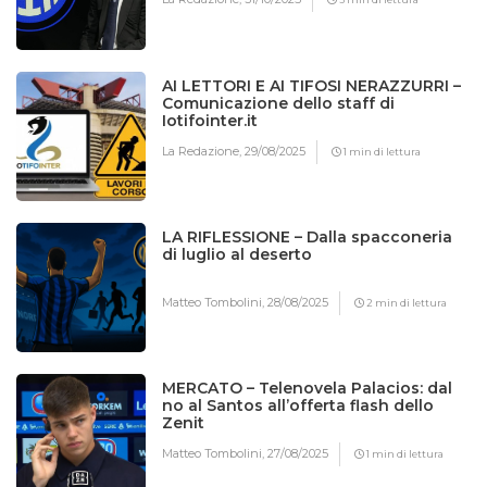
AI LETTORI E AI TIFOSI NERAZZURRI –
Comunicazione dello staff di
Iotifointer.it
La Redazione,
29/08/2025
1 min di lettura
LA RIFLESSIONE – Dalla spacconeria
di luglio al deserto
Matteo Tombolini,
28/08/2025
2 min di lettura
MERCATO – Telenovela Palacios: dal
no al Santos all’offerta flash dello
Zenit
Matteo Tombolini,
27/08/2025
1 min di lettura