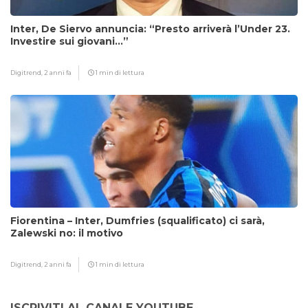
Inter, De Siervo annuncia: “Presto arriverà l’Under 23.
Investire sui giovani…”
Digitrend,
2 anni fa
1 min di lettura
Fiorentina – Inter, Dumfries (squalificato) ci sarà,
Zalewski no: il motivo
Digitrend,
2 anni fa
1 min di lettura
ISCRIVITI AL CANALE YOUTUBE