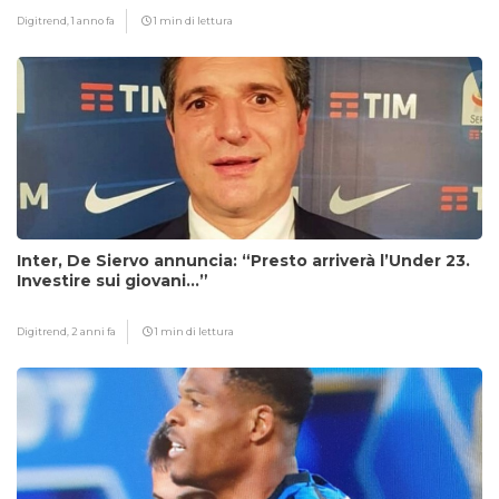
Digitrend,
1 anno fa
1 min di lettura
Inter, De Siervo annuncia: “Presto arriverà l’Under 23.
Investire sui giovani…”
Digitrend,
2 anni fa
1 min di lettura