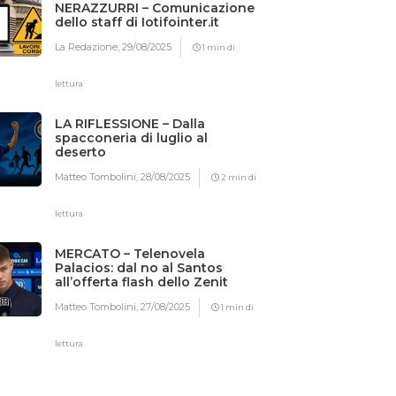
NERAZZURRI – Comunicazione
dello staff di Iotifointer.it
La Redazione,
29/08/2025
1 min di
lettura
LA RIFLESSIONE – Dalla
spacconeria di luglio al
deserto
Matteo Tombolini,
28/08/2025
2 min di
lettura
MERCATO – Telenovela
Palacios: dal no al Santos
all’offerta flash dello Zenit
Matteo Tombolini,
27/08/2025
1 min di
lettura