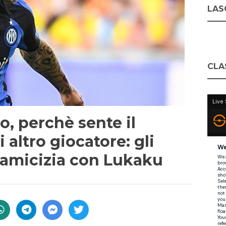
LASC
CLA
, perchè sente il
 altro giocatore: gli
 l’amicizia con Lukaku