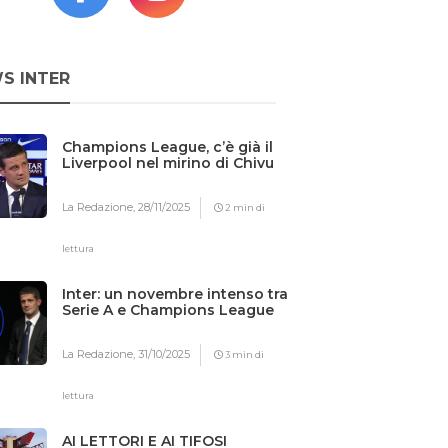
S INTER
Champions League, c’è già il
Liverpool nel mirino di Chivu
La Redazione,
28/11/2025
2 min di
lettura
Inter: un novembre intenso tra
Serie A e Champions League
La Redazione,
31/10/2025
3 min di
lettura
AI LETTORI E AI TIFOSI