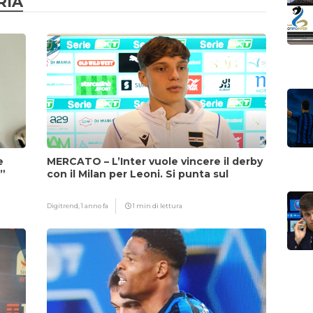
RIA
e
MERCATO – L’Inter vuole vincere il derby
i”
con il Milan per Leoni. Si punta sul
fattore Chivu
Digitrend,
1 anno fa
1 min di lettura