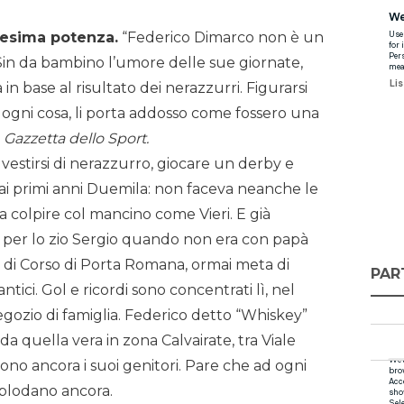
nnesima potenza.
“Federico Dimarco non è un
. Sin da bambino l’umore delle sue giornate,
 in base al risultato dei nerazzurri. Figurarsi
 ogni cosa, li porta addosso come fossero una
a
Gazzetta dello Sport.
i vestirsi di nerazzurro, giocare un derby e
 ai primi anni Duemila: non faceva neanche le
a colpire col mancino come Vieri. E già
o per lo zio Sergio quando non era con papà
a di Corso di Porta Romana, ormai meta di
PAR
ici. Gol e ricordi sono concentrati lì, nel
gozio di famiglia. Federico detto “Whiskey”
da quella vera in zona Calvairate, tra Viale
vono ancora i suoi genitori. Pare che ad ogni
esplodano ancora.