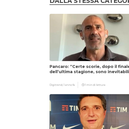
DALLA STESSA CATEGO
Pancaro: “Certe scorie, dopo il final
dell’ultima stagione, sono inevitabil
Digitrend,
1 anno fa
1 min di lettura