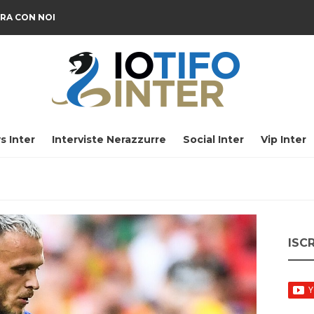
RA CON NOI
s Inter
Interviste Nerazzurre
Social Inter
Vip Inter
ISC