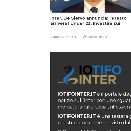
Inter, De Siervo annuncia: “Presto
arriverà l’Under 23. Investire sui
giovani…”
Digitrend,
1 anno fa
1 min di lettura
IOTIFOINTER.IT
è il portale degl
notizie sull’Inter con uno sguar
mercato, analisi, social, rifless
IOTIFOINTER.IT
è una testata g
registrazione come previsto dall’