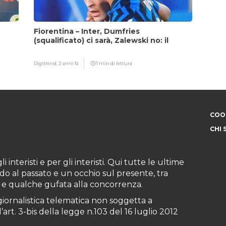
Fiorentina – Inter, Dumfries
(squalificato) ci sarà, Zalewski no: il
motivo
Digitrend,
2 anni fa
1 min di lettura
COOK
CHI 
i interisti e per gli interisti. Qui tutte le ultime
do al passato e un occhio sul presente, tra
ioni e qualche gufata alla concorrenza.
iornalistica telematica non soggetta a
art. 3-bis della legge n.103 del 16 luglio 2012