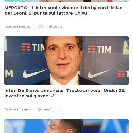
MERCATO – L’Inter vuole vincere il derby con il Milan
per Leoni. Si punta sul fattore Chivu
Digitrend,
1 anno fa
1 min di lettura
Inter, De Siervo annuncia: “Presto arriverà l’Under 23.
Investire sui giovani…”
Digitrend,
2 anni fa
1 min di lettura