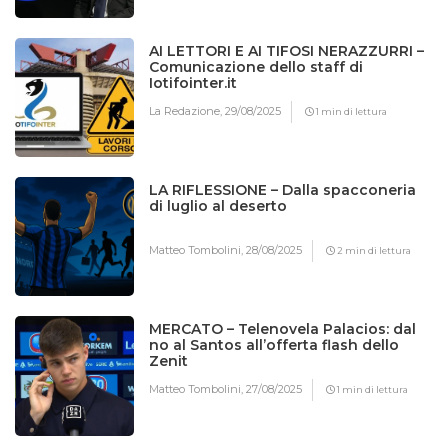
AI LETTORI E AI TIFOSI NERAZZURRI –
Comunicazione dello staff di
Iotifointer.it
La Redazione,
29/08/2025
1 min di lettura
LA RIFLESSIONE – Dalla spacconeria
di luglio al deserto
Matteo Tombolini,
28/08/2025
2 min di lettura
MERCATO – Telenovela Palacios: dal
no al Santos all’offerta flash dello
Zenit
Matteo Tombolini,
27/08/2025
1 min di lettura