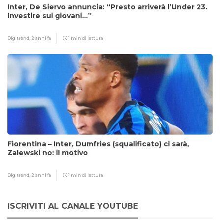
Inter, De Siervo annuncia: “Presto arriverà l’Under 23.
Investire sui giovani…”
Digitrend,
2 anni fa
1 min di lettura
Fiorentina – Inter, Dumfries (squalificato) ci sarà,
Zalewski no: il motivo
Digitrend,
2 anni fa
1 min di lettura
ISCRIVITI AL CANALE YOUTUBE