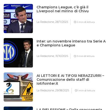
Champions League, c’è già il
Liverpool nel mirino di Chivu
La Redazione,
28/11/2025
2 min di lettura
Inter: un novembre intenso tra Serie A
e Champions League
La Redazione,
31/10/2025
3 min di lettura
AI LETTORI E AI TIFOSI NERAZZURRI –
Comunicazione dello staff di
Iotifointer.it
La Redazione,
29/08/2025
1 min di lettura
LA RIFLESSIONE – Dalla spacconeria