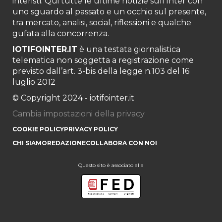
interisti. Qui tutte le ultime notizie sull’Inter con
uno sguardo al passato e un occhio sul presente,
tra mercato, analisi, social, riflessioni e qualche
gufata alla concorrenza.
IOTIFOINTER.IT
è una testata giornalistica
telematica non soggetta a registrazione come
previsto dall’art. 3-bis della legge n.103 del 16
luglio 2012
© Copyright 2024 - iotifointer.it
Cambia impostazioni della privacy
COOKIE POLICY
PRIVACY POLICY
CHI SIAMO
REDAZIONE
COLLABORA CON NOI
Questo sito è associato alla