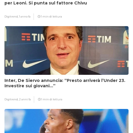
per Leoni. Si punta sul fattore Chivu
Digitrend,
1 anno fa
1 min di lettura
Inter, De Siervo annuncia: “Presto arriverà l’Under 23.
Investire sui giovani…”
Digitrend,
2 anni fa
1 min di lettura