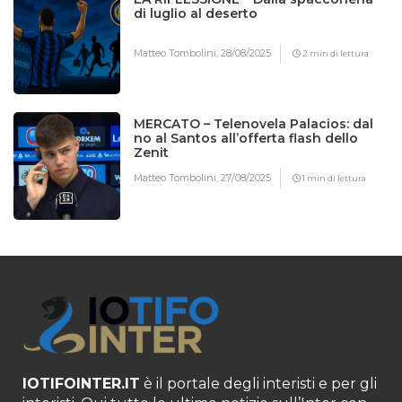
di luglio al deserto
Matteo Tombolini,
28/08/2025
2 min di lettura
MERCATO – Telenovela Palacios: dal
no al Santos all’offerta flash dello
Zenit
Matteo Tombolini,
27/08/2025
1 min di lettura
IOTIFOINTER.IT
è il portale degli interisti e per gli