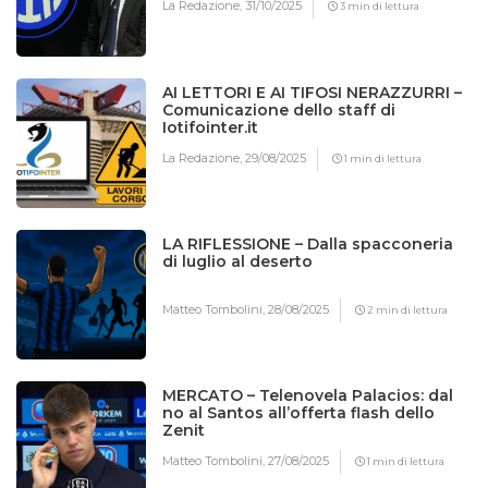
La Redazione,
31/10/2025
3 min di lettura
AI LETTORI E AI TIFOSI NERAZZURRI –
Comunicazione dello staff di
Iotifointer.it
La Redazione,
29/08/2025
1 min di lettura
LA RIFLESSIONE – Dalla spacconeria
di luglio al deserto
Matteo Tombolini,
28/08/2025
2 min di lettura
MERCATO – Telenovela Palacios: dal
no al Santos all’offerta flash dello
Zenit
Matteo Tombolini,
27/08/2025
1 min di lettura