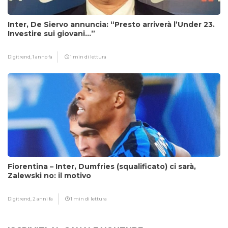
Inter, De Siervo annuncia: “Presto arriverà l’Under 23.
Investire sui giovani…”
Digitrend,
1 anno fa
1 min di lettura
Fiorentina – Inter, Dumfries (squalificato) ci sarà,
Zalewski no: il motivo
Digitrend,
2 anni fa
1 min di lettura