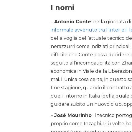
I nomi
–
Antonio Conte
: nella giornata d
informale avvenuto tra l’Inter e il 
della voglia dell’attuale tecnico del
nerazzurri come indiziati principa
difficile che Conte possa decidere d
seguito all’incompatibilità con Zha
economica in Viale della Liberazio
mai. L’unica cosa certa, in questo 
fine stagione, quando il contratto 
due: il ritorno in Italia (della quale
guidare subito un nuovo club, op
–
José Mourinho
: il tecnico port
proprio come Inzaghi. Più volte ha
proprietà per decidere i programmi 