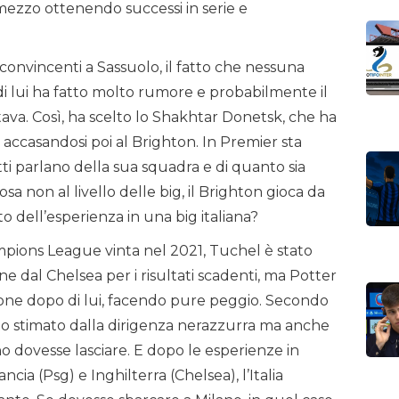
mezzo ottenendo successi in serie e
 convincenti a Sassuolo, il fatto che nessuna
di lui ha fatto molto rumore e probabilmente il
tava. Così, ha scelto lo Shakhtar Donetsk, che ha
ci, accasandosi poi al Brighton. In Premier sta
ti parlano della sua squadra e di quanto sia
sa non al livello delle big, il Brighton gioca da
 dell’esperienza in una big italiana?
pions League vinta nel 2021, Tuchel è stato
one dal Chelsea per i risultati scadenti, ma Potter
zione dopo di lui, facendo pure peggio. Secondo
lto stimato dalla dirigenza nerazzurra ma anche
o dovesse lasciare. E dopo le esperienze in
ia (Psg) e Inghilterra (Chelsea), l’Italia