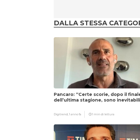
DALLA STESSA CATEGO
Pancaro: “Certe scorie, dopo il final
dell’ultima stagione, sono inevitabil
Digitrend,
1 anno fa
1 min di lettura