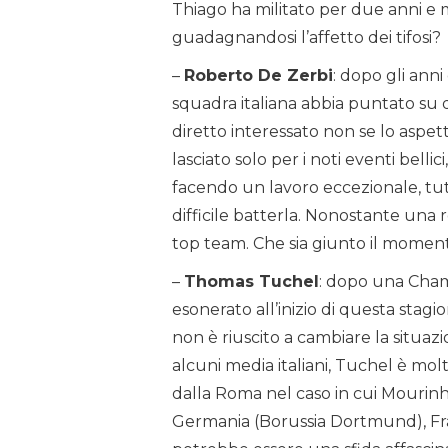
Thiago ha militato per due anni e 
guadagnandosi l’affetto dei tifosi?
–
Roberto De Zerbi
: dopo gli anni
squadra italiana abbia puntato su 
diretto interessato non se lo aspet
lasciato solo per i noti eventi belli
facendo un lavoro eccezionale, tut
difficile batterla. Nonostante una ro
top team. Che sia giunto il momento
–
Thomas Tuchel
: dopo una Cham
esonerato all’inizio di questa stagi
non è riuscito a cambiare la situa
alcuni media italiani, Tuchel è mo
dalla Roma nel caso in cui Mourinh
Germania (Borussia Dortmund), Franc