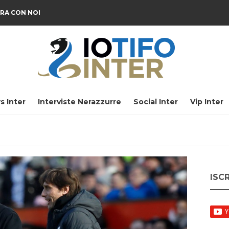
RA CON NOI
s Inter
Interviste Nerazzurre
Social Inter
Vip Inter
ISC