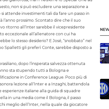
questo, non si può escludere una separazione a
i attende investimenti tali da fare un passo in
à l’anno prossimo. Scontato dire che il suo
o ritorno all’Inter sarebbe il vicepresidente
NEW
to eccezionale all’allenatore con cui ha
rebbe lo stesso desiderio? E José, “snobbato” nel
o Spalletti gli preferì Conte, sarebbe disposto a
o-brasiliano, dopo l’insperata salvezza ottenuta
’anno sta stupendo tutti a Bologna e
lificazione in Conference League. Poco più di
onora lezione all’Inter e a Inzaghi, battendola
e esperienze italiane alla guida di squadre
lla in una media come il Bologna, il passo
hi meglio dell’Inter, nella quale da giocatore