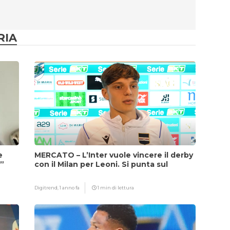
RIA
e
MERCATO – L’Inter vuole vincere il derby
i”
con il Milan per Leoni. Si punta sul
fattore Chivu
Digitrend,
1 anno fa
1 min di lettura