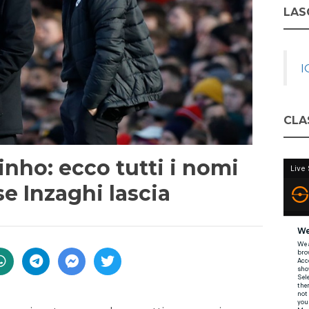
LASC
I
CLA
nho: ecco tutti i nomi
se Inzaghi lascia