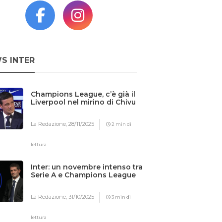
S INTER
Champions League, c’è già il
Liverpool nel mirino di Chivu
La Redazione,
28/11/2025
2 min di
lettura
Inter: un novembre intenso tra
Serie A e Champions League
La Redazione,
31/10/2025
3 min di
lettura