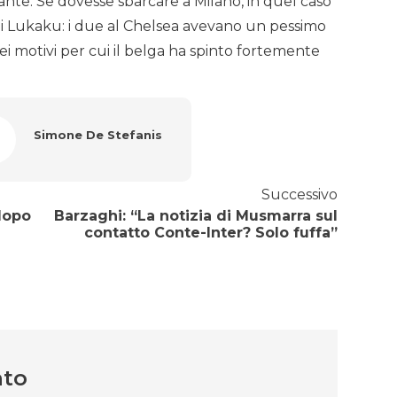
ante. Se dovesse sbarcare a Milano, in quel caso
di Lukaku: i due al Chelsea avevano un pessimo
ei motivi per cui il belga ha spinto fortemente
Simone De Stefanis
Successivo
dopo
Barzaghi: “La notizia di Musmarra sul
contatto Conte-Inter? Solo fuffa”
nto