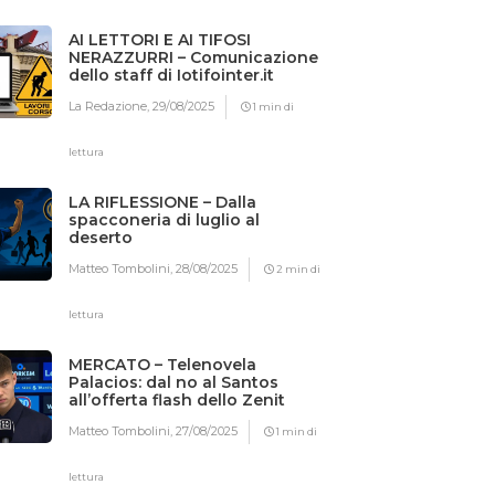
AI LETTORI E AI TIFOSI
NERAZZURRI – Comunicazione
dello staff di Iotifointer.it
La Redazione,
29/08/2025
1 min di
lettura
LA RIFLESSIONE – Dalla
spacconeria di luglio al
deserto
Matteo Tombolini,
28/08/2025
2 min di
lettura
MERCATO – Telenovela
Palacios: dal no al Santos
all’offerta flash dello Zenit
Matteo Tombolini,
27/08/2025
1 min di
lettura