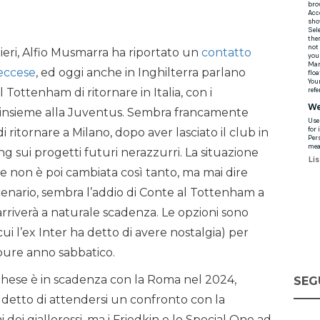
i ieri, Alfio Musmarra ha riportato un
contatto
leccese
, ed oggi anche in Inghilterra parlano
 Tottenham di ritornare in Italia, con i
li insieme alla Juventus. Sembra francamente
i ritornare a Milano, dopo aver lasciato il club in
ng sui progetti futuri nerazzurri. La situazione
ne non è poi cambiata così tanto, ma mai dire
scenario, sembra l’addio di Conte al Tottenham a
arriverà a naturale scadenza. Le opzioni sono
 cui l’ex Inter ha detto di avere nostalgia) per
pure anno sabbatico.
oghese è in scadenza con la Roma nel 2024,
SEG
 detto di attendersi un confronto con la
dei giallorossi, ma i Friedkin e lo Special One ad