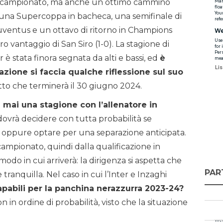
n campionato, ma anche un ottimo cammino
 una Supercoppa in bacheca, una semifinale di
Juventus e un ottavo di ritorno in Champions
o vantaggio di San Siro (1-0). La stagione di
 è stata finora segnata da alti e bassi, ed
è
azione si faccia qualche riflessione sul suo
tto che terminerà il 30 giugno 2024.
mai una stagione con l’allenatore in
 dovrà decidere con tutta probabilità se
no oppure optare per una separazione anticipata.
ampionato, quindi dalla qualificazione in
o in cui arriverà: la dirigenza si aspetta che
PAR
e tranquilla. Nel caso in cui l’Inter e Inzaghi
apabili per la panchina nerazzurra 2023-24?
n ordine di probabilità, visto che la situazione