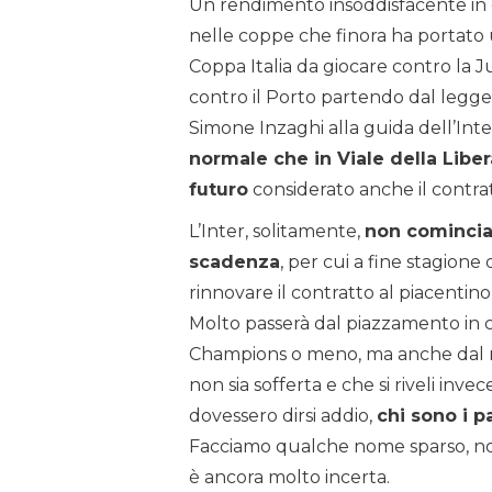
Un rendimento insoddisfacente i
nelle coppe che finora ha portato
Coppa Italia da giocare contro la 
contro il Porto partendo dal legger
Simone Inzaghi alla guida dell’Inter
normale che in Viale della Liber
futuro
considerato anche il contra
L’Inter, solitamente,
non comincia 
scadenza
, per cui a fine stagione
rinnovare il contratto al piacenti
Molto passerà dal piazzamento in c
Champions o meno, ma anche dal mod
non sia sofferta e che si riveli invec
dovessero dirsi addio,
chi sono i p
Facciamo qualche nome sparso, non i
è ancora molto incerta.