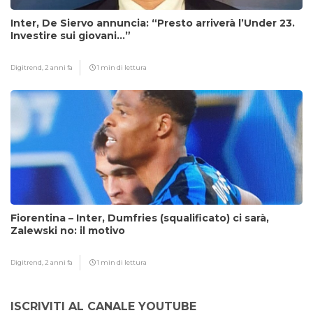
Inter, De Siervo annuncia: “Presto arriverà l’Under 23.
Investire sui giovani…”
Digitrend,
2 anni fa
1 min di lettura
Fiorentina – Inter, Dumfries (squalificato) ci sarà,
Zalewski no: il motivo
Digitrend,
2 anni fa
1 min di lettura
ISCRIVITI AL CANALE YOUTUBE