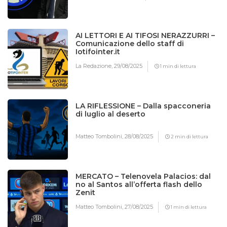
AI LETTORI E AI TIFOSI NERAZZURRI –
Comunicazione dello staff di
Iotifointer.it
La Redazione,
29/08/2025
1 min di lettura
LA RIFLESSIONE – Dalla spacconeria
di luglio al deserto
Matteo Tombolini,
28/08/2025
2 min di lettura
MERCATO – Telenovela Palacios: dal
no al Santos all’offerta flash dello
Zenit
Matteo Tombolini,
27/08/2025
1 min di lettura