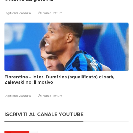
Digitrend,
2 anni fa
1 min di lettura
Fiorentina – Inter, Dumfries (squalificato) ci sarà,
Zalewski no: il motivo
Digitrend,
2 anni fa
1 min di lettura
ISCRIVITI AL CANALE YOUTUBE