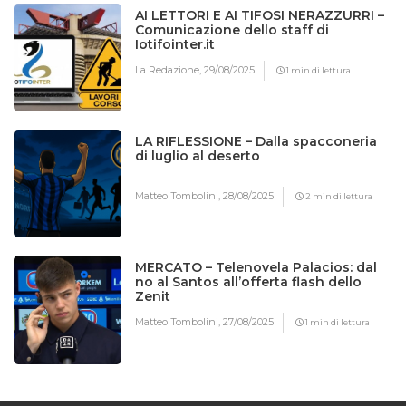
AI LETTORI E AI TIFOSI NERAZZURRI –
Comunicazione dello staff di
Iotifointer.it
La Redazione,
29/08/2025
1 min di lettura
LA RIFLESSIONE – Dalla spacconeria
di luglio al deserto
Matteo Tombolini,
28/08/2025
2 min di lettura
MERCATO – Telenovela Palacios: dal
no al Santos all’offerta flash dello
Zenit
Matteo Tombolini,
27/08/2025
1 min di lettura