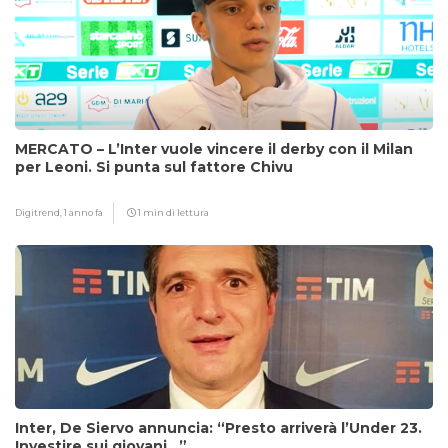
MERCATO – L’Inter vuole vincere il derby con il Milan
per Leoni. Si punta sul fattore Chivu
Digitrend,
1 anno fa
1 min di lettura
Inter, De Siervo annuncia: “Presto arriverà l’Under 23.
Investire sui giovani…”