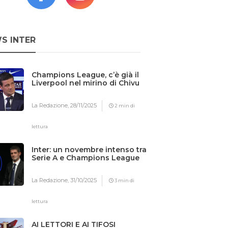
S INTER
Champions League, c’è già il
Liverpool nel mirino di Chivu
La Redazione,
28/11/2025
2 min di
lettura
Inter: un novembre intenso tra
Serie A e Champions League
La Redazione,
31/10/2025
3 min di
lettura
AI LETTORI E AI TIFOSI