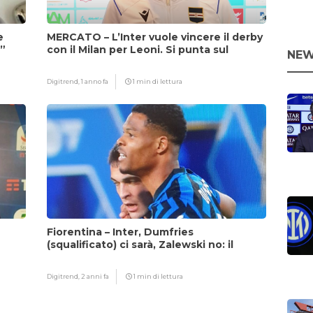
e
MERCATO – L’Inter vuole vincere il derby
i”
con il Milan per Leoni. Si punta sul
NEW
fattore Chivu
Digitrend,
1 anno fa
1 min di lettura
Fiorentina – Inter, Dumfries
(squalificato) ci sarà, Zalewski no: il
motivo
Digitrend,
2 anni fa
1 min di lettura