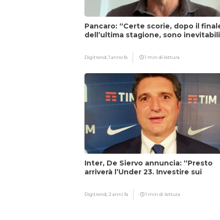
Pancaro: “Certe scorie, dopo il final
dell’ultima stagione, sono inevitabil
Digitrend,
1 anno fa
1 min di lettura
Inter, De Siervo annuncia: “Presto
arriverà l’Under 23. Investire sui
giovani…”
Digitrend,
2 anni fa
1 min di lettura