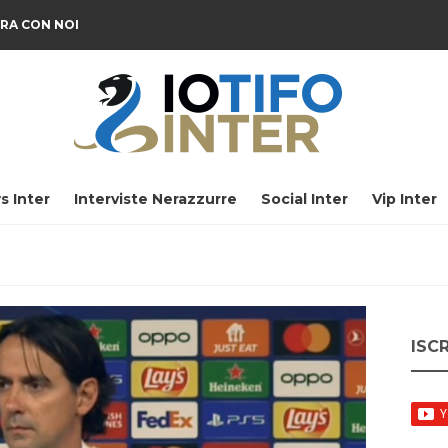
RA CON NOI
s Inter
Interviste Nerazzurre
Social Inter
Vip Inter
ISC