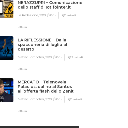
NERAZZURRI – Comunicazione
dello staff di Iotifointer.it
La Redazione,
29/08/2025
1 min di
lettura
LA RIFLESSIONE – Dalla
spacconeria di luglio al
deserto
Matteo Tombolini,
28/08/2025
2 min di
lettura
MERCATO – Telenovela
Palacios: dal no al Santos
all’offerta flash dello Zenit
Matteo Tombolini,
27/08/2025
1 min di
lettura