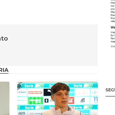
nto
RIA
SEG