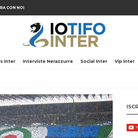
RA CON NOI
s Inter
Interviste Nerazzurre
Social Inter
Vip Inter
ISC