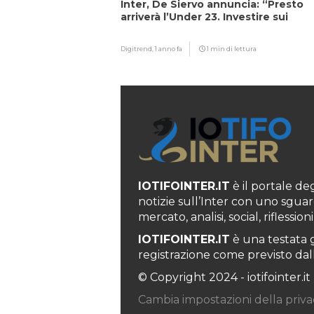
Inter, De Siervo annuncia: “Presto
arriverà l’Under 23. Investire sui
giovani…”
Digitrend,
1 anno fa
1 min di lettura
IOTIFOINTER.IT
è il portale degl
notizie sull’Inter con uno sguar
mercato, analisi, social, rifless
IOTIFOINTER.IT
è una testata g
registrazione come previsto dall’
© Copyright 2024 - iotifointer.it
Cambia impostazioni della priva