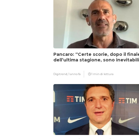
Pancaro: “Certe scorie, dopo il final
dell’ultima stagione, sono inevitabil
Digitrend,
1 anno fa
1 min di lettura