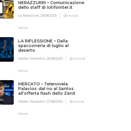
NERAZZURRI – Comunicazione
dello staff di Iotifointer.it
La Redazione,
29/08/2025
1 min di
lettura
LA RIFLESSIONE – Dalla
spacconeria di luglio al
deserto
Matteo Tombolini,
28/08/2025
2 min di
lettura
MERCATO – Telenovela
Palacios: dal no al Santos
all’offerta flash dello Zenit
Matteo Tombolini,
27/08/2025
1 min di
lettura