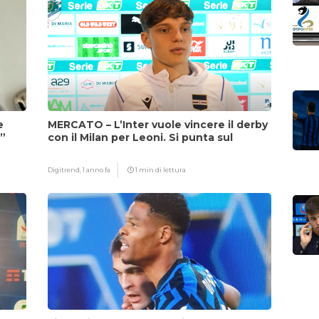
e
MERCATO – L’Inter vuole vincere il derby
i”
con il Milan per Leoni. Si punta sul
fattore Chivu
Digitrend,
1 anno fa
1 min di lettura