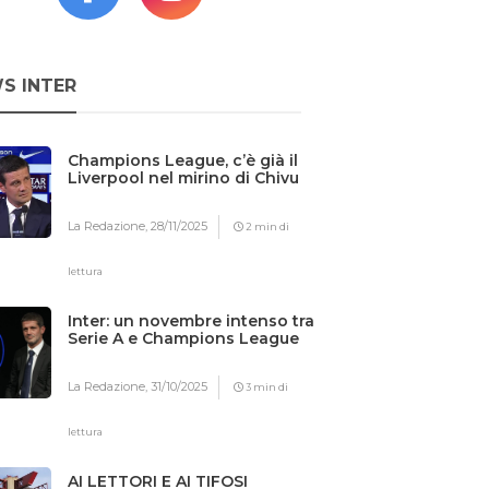
S INTER
Champions League, c’è già il
Liverpool nel mirino di Chivu
La Redazione,
28/11/2025
2 min di
lettura
Inter: un novembre intenso tra
Serie A e Champions League
La Redazione,
31/10/2025
3 min di
lettura
AI LETTORI E AI TIFOSI