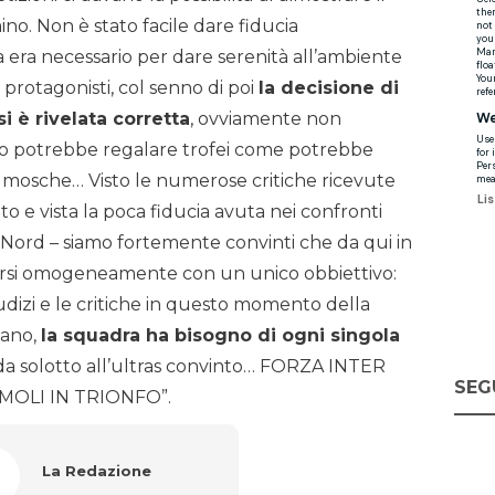
no. Non è stato facile dare fiducia
 era necessario per dare serenità all’ambiente
 protagonisti, col senno di poi
la decisione di
i è rivelata corretta
, ovviamente non
ro potrebbe regalare trofei come potrebbe
i mosche… Visto le numerose critiche ricevute
to e vista la poca fiducia avuta nei confronti
Nord – siamo fortemente convinti che da qui in
unirsi omogeneamente con un unico obbiettivo:
giudizi e le critiche in questo momento della
vano,
la squadra ha bisogno di ogni singola
o da solotto all’ultras convinto… FORZA INTER
SEG
OLI IN TRIONFO”.
La Redazione