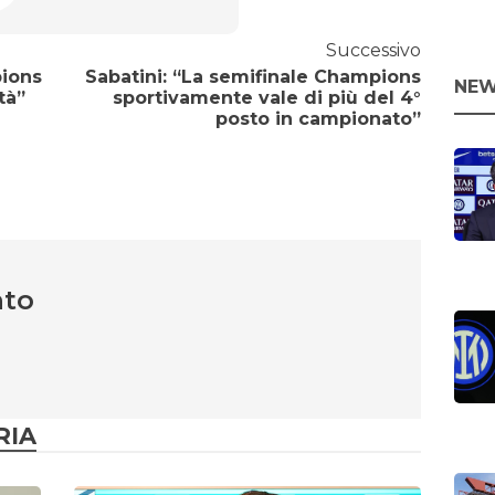
Successivo
pions
Sabatini: “La semifinale Champions
NEW
tà”
sportivamente vale di più del 4°
posto in campionato”
nto
RIA