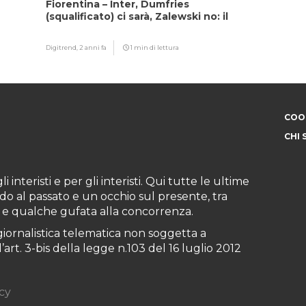
Fiorentina – Inter, Dumfries
(squalificato) ci sarà, Zalewski no: il
motivo
Digitrend,
2 anni fa
1 min di lettura
COOK
CHI 
i interisti e per gli interisti. Qui tutte le ultime
do al passato e un occhio sul presente, tra
ioni e qualche gufata alla concorrenza.
iornalistica telematica non soggetta a
art. 3-bis della legge n.103 del 16 luglio 2012
cy