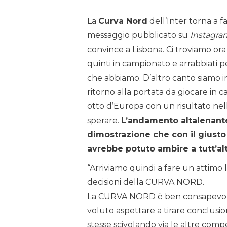
La
Curva Nord
dell’Inter torna a f
messaggio pubblicato su
Instagra
convince a Lisbona. Ci troviamo o
quinti in campionato e arrabbiati 
che abbiamo. D’altro canto siamo in
ritorno alla portata da giocare in 
otto d’Europa con un risultato nel
sperare.
L’andamento altalenante
dimostrazione che con il giusto
avrebbe potuto ambire a tutt’alt
“Arriviamo quindi a fare un attimo l
decisioni della CURVA NORD.
La CURVA NORD è ben consapevole
voluto aspettare a tirare conclusio
stesse scivolando via le altre compet