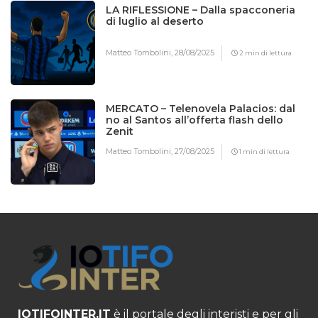
LA RIFLESSIONE – Dalla spacconeria
di luglio al deserto
Matteo Tombolini,
28/08/2025
2 min di lettura
MERCATO – Telenovela Palacios: dal
no al Santos all’offerta flash dello
Zenit
Matteo Tombolini,
27/08/2025
1 min di lettura
IOTIFOINTER.IT
è il portale degli interisti e per gli