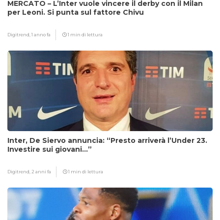
MERCATO – L’Inter vuole vincere il derby con il Milan
per Leoni. Si punta sul fattore Chivu
Digitrend,
1 anno fa
1 min di lettura
Inter, De Siervo annuncia: “Presto arriverà l’Under 23.
Investire sui giovani…”
Digitrend,
2 anni fa
1 min di lettura