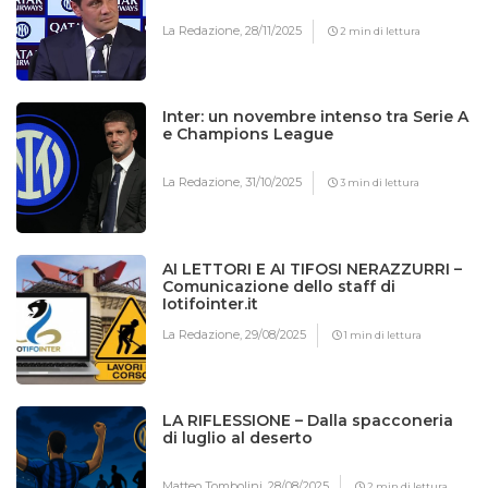
La Redazione,
28/11/2025
2 min di lettura
Inter: un novembre intenso tra Serie A
e Champions League
La Redazione,
31/10/2025
3 min di lettura
AI LETTORI E AI TIFOSI NERAZZURRI –
Comunicazione dello staff di
Iotifointer.it
La Redazione,
29/08/2025
1 min di lettura
LA RIFLESSIONE – Dalla spacconeria
di luglio al deserto
Matteo Tombolini,
28/08/2025
2 min di lettura