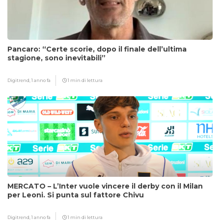
Pancaro: “Certe scorie, dopo il finale dell’ultima
stagione, sono inevitabili”
Digitrend,
1 anno fa
1 min di lettura
MERCATO – L’Inter vuole vincere il derby con il Milan
per Leoni. Si punta sul fattore Chivu
Digitrend,
1 anno fa
1 min di lettura