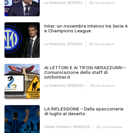
La Redazione,
28/11/2025
2 min di lettura
Inter: un novembre intenso tra Serie A
e Champions League
La Redazione,
31/10/2025
3 min di lettura
AI LETTORI E AI TIFOSI NERAZZURRI –
Comunicazione dello staff di
Iotifointer.it
La Redazione,
29/08/2025
1 min di lettura
LA RIFLESSIONE – Dalla spacconeria
di luglio al deserto
Matteo Tombolini,
28/08/2025
2 min di lettura