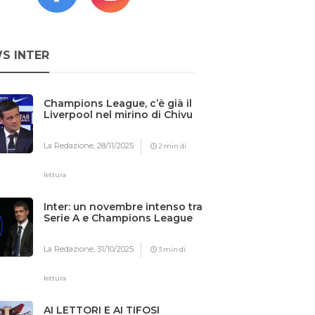
S INTER
Champions League, c’è già il
Liverpool nel mirino di Chivu
La Redazione,
28/11/2025
2 min di
lettura
Inter: un novembre intenso tra
Serie A e Champions League
La Redazione,
31/10/2025
3 min di
lettura
AI LETTORI E AI TIFOSI