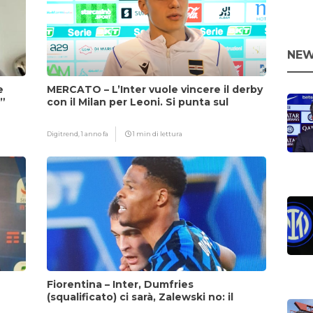
NEW
e
MERCATO – L’Inter vuole vincere il derby
i”
con il Milan per Leoni. Si punta sul
fattore Chivu
Digitrend,
1 anno fa
1 min di lettura
Fiorentina – Inter, Dumfries
(squalificato) ci sarà, Zalewski no: il
motivo