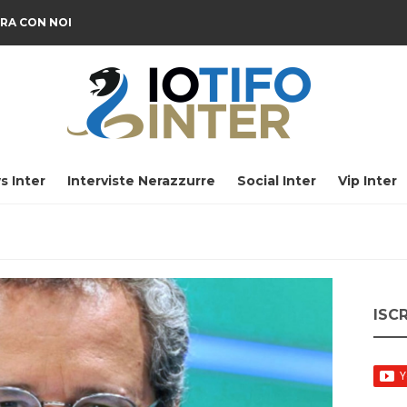
RA CON NOI
s Inter
Interviste Nerazzurre
Social Inter
Vip Inter
ISC