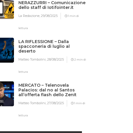
NERAZZURRI – Comunicazione
dello staff di Iotifointer.it
La Redazione,
29/08/2025
1 min di
lettura
LA RIFLESSIONE – Dalla
spacconeria di luglio al
deserto
Matteo Tombolini,
28/08/2025
2 min di
lettura
MERCATO – Telenovela
Palacios: dal no al Santos
all’offerta flash dello Zenit
Matteo Tombolini,
27/08/2025
1 min di
lettura