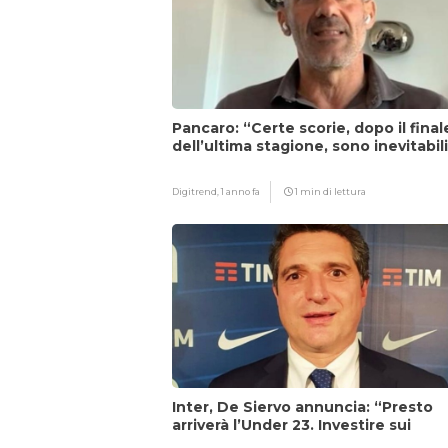
Pancaro: “Certe scorie, dopo il final
dell’ultima stagione, sono inevitabil
Digitrend,
1 anno fa
1 min di lettura
Inter, De Siervo annuncia: “Presto
arriverà l’Under 23. Investire sui
giovani…”