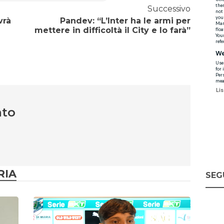
Successivo
vrà
Pandev: “L’Inter ha le armi per
mettere in difficoltà il City e lo farà”
nto
RIA
SEG