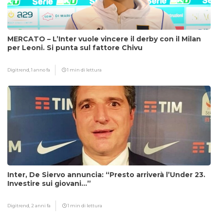
MERCATO – L’Inter vuole vincere il derby con il Milan
per Leoni. Si punta sul fattore Chivu
Digitrend,
1 anno fa
1 min di lettura
Inter, De Siervo annuncia: “Presto arriverà l’Under 23.
Investire sui giovani…”
Digitrend,
2 anni fa
1 min di lettura