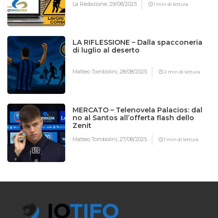
La Redazione,
29/08/2025
1 min di lettura
LA RIFLESSIONE – Dalla spacconeria
di luglio al deserto
Matteo Tombolini,
28/08/2025
2 min di lettura
MERCATO – Telenovela Palacios: dal
no al Santos all’offerta flash dello
Zenit
Matteo Tombolini,
27/08/2025
1 min di lettura