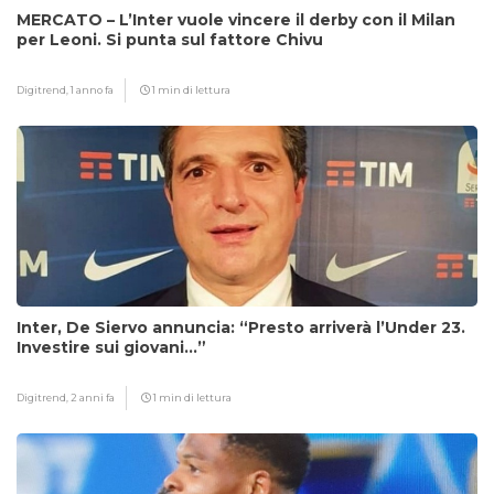
MERCATO – L’Inter vuole vincere il derby con il Milan
per Leoni. Si punta sul fattore Chivu
Digitrend,
1 anno fa
1 min di lettura
Inter, De Siervo annuncia: “Presto arriverà l’Under 23.
Investire sui giovani…”
Digitrend,
2 anni fa
1 min di lettura