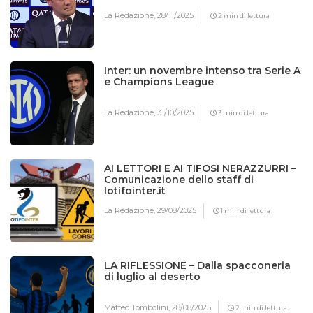
La Redazione,
28/11/2025
2 min di lettura
Inter: un novembre intenso tra Serie A
e Champions League
La Redazione,
31/10/2025
3 min di lettura
AI LETTORI E AI TIFOSI NERAZZURRI –
Comunicazione dello staff di
Iotifointer.it
La Redazione,
29/08/2025
1 min di lettura
LA RIFLESSIONE – Dalla spacconeria
di luglio al deserto
Matteo Tombolini,
28/08/2025
2 min di lettura