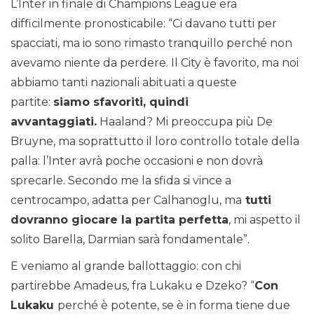
L’Inter in finale di Champions League era
difficilmente pronosticabile: “Ci davano tutti per
spacciati, ma io sono rimasto tranquillo perché non
avevamo niente da perdere. Il City è favorito, ma noi
abbiamo tanti nazionali abituati a queste
partite:
siamo sfavoriti, quindi
avvantaggiati.
Haaland? Mi preoccupa più De
Bruyne, ma soprattutto il loro controllo totale della
palla: l’Inter avrà poche occasioni e non dovrà
sprecarle. Secondo me la sfida si vince a
centrocampo, adatta per Calhanoglu, ma
tutti
dovranno giocare la partita perfetta
, mi aspetto il
solito Barella, Darmian sarà fondamentale”.
E veniamo al grande ballottaggio: con chi
partirebbe Amadeus, fra Lukaku e Dzeko? “
Con
Lukaku
perché è potente, se è in forma tiene due