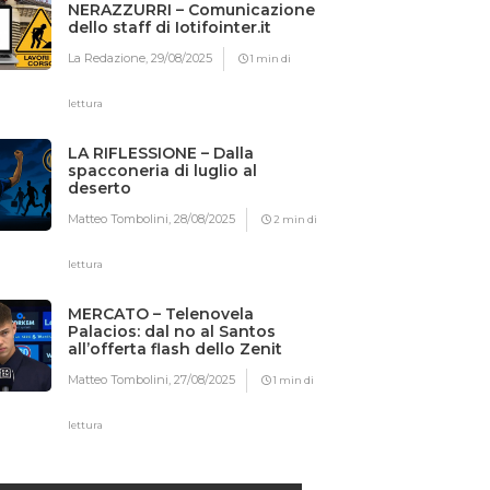
NERAZZURRI – Comunicazione
dello staff di Iotifointer.it
La Redazione,
29/08/2025
1 min di
lettura
LA RIFLESSIONE – Dalla
spacconeria di luglio al
deserto
Matteo Tombolini,
28/08/2025
2 min di
lettura
MERCATO – Telenovela
Palacios: dal no al Santos
all’offerta flash dello Zenit
Matteo Tombolini,
27/08/2025
1 min di
lettura