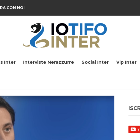
RA CON NOI
s Inter
Interviste Nerazzurre
Social Inter
Vip Inter
ISC