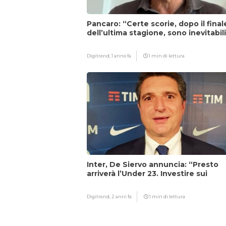
Pancaro: “Certe scorie, dopo il final
dell’ultima stagione, sono inevitabil
Digitrend,
1 anno fa
1 min di lettura
Inter, De Siervo annuncia: “Presto
arriverà l’Under 23. Investire sui
giovani…”
Digitrend,
2 anni fa
1 min di lettura