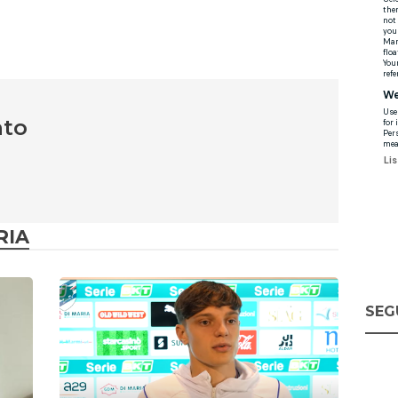
nto
RIA
SEG