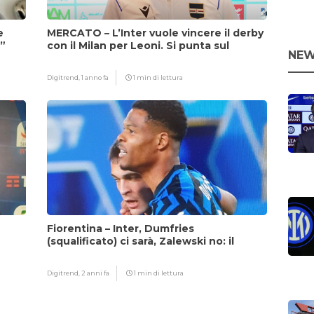
e
MERCATO – L’Inter vuole vincere il derby
i”
con il Milan per Leoni. Si punta sul
NEW
fattore Chivu
Digitrend,
1 anno fa
1 min di lettura
Fiorentina – Inter, Dumfries
(squalificato) ci sarà, Zalewski no: il
motivo
Digitrend,
2 anni fa
1 min di lettura