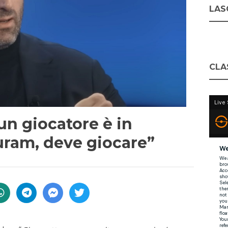
LASC
CLA
un giocatore è in
uram, deve giocare”