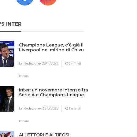
S INTER
Champions League, c’è già il
Liverpool nel mirino di Chivu
La Redazione,
28/11/2025
2 min di
lettura
Inter: un novembre intenso tra
Serie A e Champions League
La Redazione,
31/10/2025
3 min di
lettura
AI LETTORI E AI TIFOSI