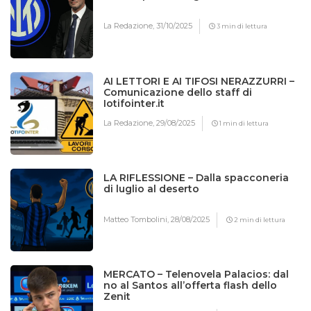
La Redazione,
31/10/2025
3 min di lettura
AI LETTORI E AI TIFOSI NERAZZURRI –
Comunicazione dello staff di
Iotifointer.it
La Redazione,
29/08/2025
1 min di lettura
LA RIFLESSIONE – Dalla spacconeria
di luglio al deserto
Matteo Tombolini,
28/08/2025
2 min di lettura
MERCATO – Telenovela Palacios: dal
no al Santos all’offerta flash dello
Zenit