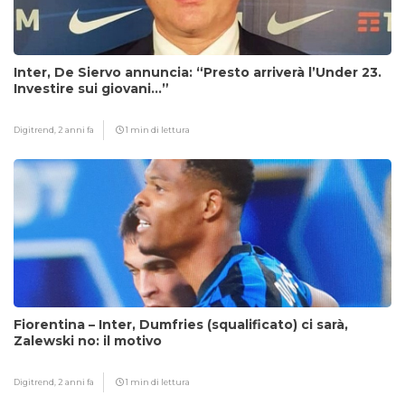
Inter, De Siervo annuncia: “Presto arriverà l’Under 23.
Investire sui giovani…”
Digitrend,
2 anni fa
1 min di lettura
Fiorentina – Inter, Dumfries (squalificato) ci sarà,
Zalewski no: il motivo
Digitrend,
2 anni fa
1 min di lettura