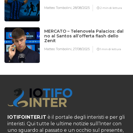
Matteo Tombolini,
28/08/2025
2 min di lettura
MERCATO – Telenovela Palacios: dal
no al Santos all’offerta flash dello
Zenit
Matteo Tombolini,
27/08/2025
1 min di lettura
IOTIFOINTER.IT
è il portale degli interisti e per gli
interisti. Qui tutte le ultime notizie sull’Inter con
uno sguardo al passato e un occhio sul presente,