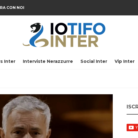
RA CON NOI
s Inter
Interviste Nerazzurre
Social Inter
Vip Inter
ISC