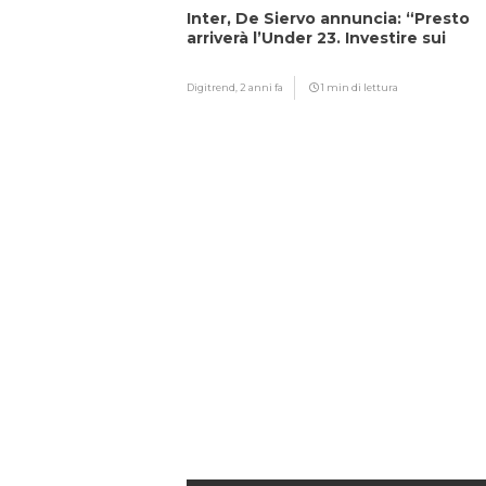
Inter, De Siervo annuncia: “Presto
arriverà l’Under 23. Investire sui
giovani…”
Digitrend,
2 anni fa
1 min di lettura