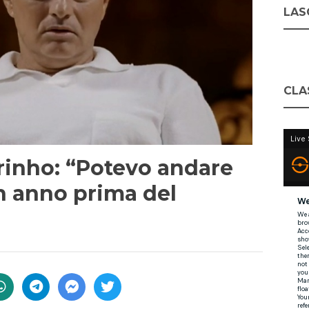
LASC
CLA
inho: “Potevo andare
n anno prima del