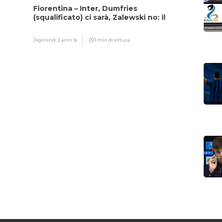
Fiorentina – Inter, Dumfries
(squalificato) ci sarà, Zalewski no: il
motivo
Digitrend,
2 anni fa
1 min di lettura