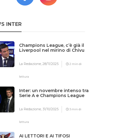
S INTER
Champions League, c’è già il
Liverpool nel mirino di Chivu
La Redazione,
28/11/2025
2 min di
lettura
Inter: un novembre intenso tra
Serie A e Champions League
La Redazione,
31/10/2025
3 min di
lettura
AI LETTORI E AI TIFOSI