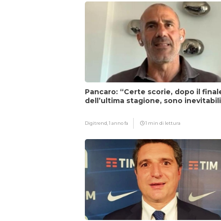
Pancaro: “Certe scorie, dopo il final
dell’ultima stagione, sono inevitabil
Digitrend,
1 anno fa
1 min di lettura