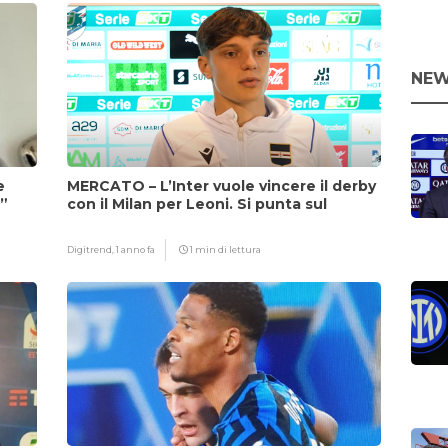
NEW
e
MERCATO – L’Inter vuole vincere il derby
i”
con il Milan per Leoni. Si punta sul
fattore Chivu
Digitrend,
1 anno fa
1 min di lettura