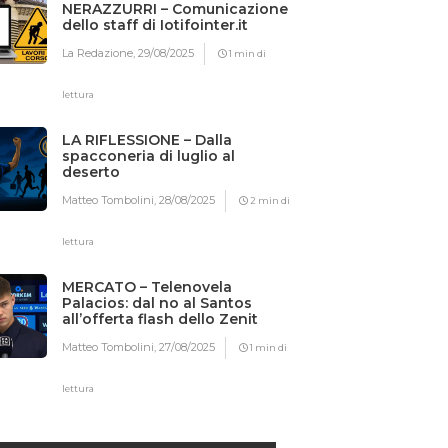
NERAZZURRI – Comunicazione
dello staff di Iotifointer.it
La Redazione,
29/08/2025
1 min di
lettura
LA RIFLESSIONE – Dalla
spacconeria di luglio al
deserto
Matteo Tombolini,
28/08/2025
2 min di
lettura
MERCATO – Telenovela
Palacios: dal no al Santos
all’offerta flash dello Zenit
Matteo Tombolini,
27/08/2025
1 min di
lettura