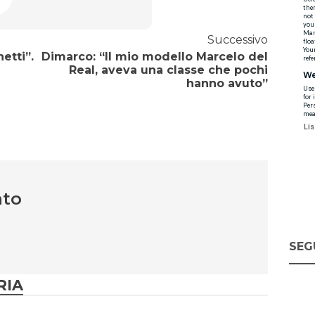
Successivo
etti”.
Dimarco: “Il mio modello Marcelo del
Real, aveva una classe che pochi
hanno avuto”
nto
SEG
RIA