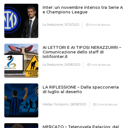
Inter: un novembre intenso tra Serie A
e Champions League
La Redazione,
31/10/2025
3 min di lettura
AI LETTORI E AI TIFOSI NERAZZURRI –
Comunicazione dello staff di
Iotifointer.it
La Redazione,
29/08/2025
1 min di lettura
LA RIFLESSIONE – Dalla spacconeria
di luglio al deserto
Matteo Tombolini,
28/08/2025
2 min di lettura
MERCATO – Telenovela Palacios: dal