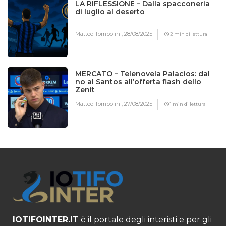
LA RIFLESSIONE – Dalla spacconeria
di luglio al deserto
Matteo Tombolini,
28/08/2025
2 min di lettura
MERCATO – Telenovela Palacios: dal
no al Santos all’offerta flash dello
Zenit
Matteo Tombolini,
27/08/2025
1 min di lettura
IOTIFOINTER.IT
è il portale degli interisti e per gli