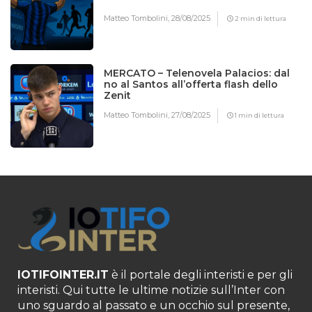
Matteo Tombolini,
28/08/2025
2 min di lettura
MERCATO – Telenovela Palacios: dal
no al Santos all’offerta flash dello
Zenit
Matteo Tombolini,
27/08/2025
1 min di lettura
IOTIFOINTER.IT
è il portale degli interisti e per gli
interisti. Qui tutte le ultime notizie sull’Inter con
uno sguardo al passato e un occhio sul presente,