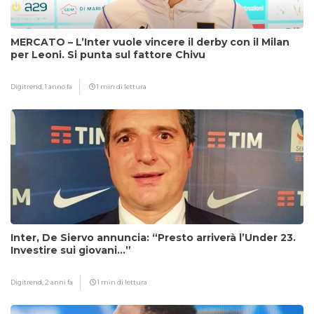
MERCATO – L’Inter vuole vincere il derby con il Milan
per Leoni. Si punta sul fattore Chivu
Digitrend,
1 anno fa
1 min di lettura
Inter, De Siervo annuncia: “Presto arriverà l’Under 23.
Investire sui giovani…”
Digitrend,
2 anni fa
1 min di lettura