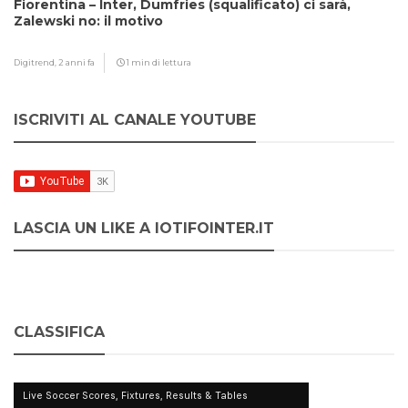
Fiorentina – Inter, Dumfries (squalificato) ci sarà,
Zalewski no: il motivo
Digitrend,
2 anni fa
1 min di lettura
ISCRIVITI AL CANALE YOUTUBE
LASCIA UN LIKE A IOTIFOINTER.IT
CLASSIFICA