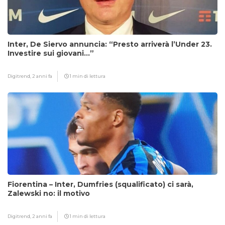
Inter, De Siervo annuncia: “Presto arriverà l’Under 23.
Investire sui giovani…”
Digitrend,
2 anni fa
1 min di lettura
Fiorentina – Inter, Dumfries (squalificato) ci sarà,
Zalewski no: il motivo
Digitrend,
2 anni fa
1 min di lettura