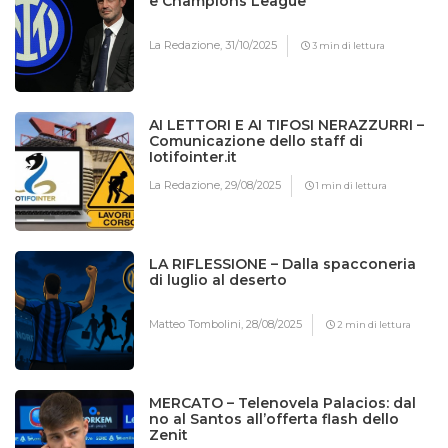
e Champions League
La Redazione,
31/10/2025
3 min di lettura
AI LETTORI E AI TIFOSI NERAZZURRI –
Comunicazione dello staff di
Iotifointer.it
La Redazione,
29/08/2025
1 min di lettura
LA RIFLESSIONE – Dalla spacconeria
di luglio al deserto
Matteo Tombolini,
28/08/2025
2 min di lettura
MERCATO – Telenovela Palacios: dal
no al Santos all’offerta flash dello
Zenit