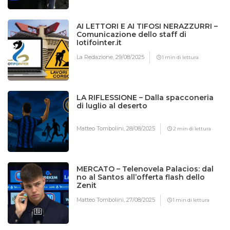
AI LETTORI E AI TIFOSI NERAZZURRI –
Comunicazione dello staff di
Iotifointer.it
La Redazione,
29/08/2025
1 min di lettura
LA RIFLESSIONE – Dalla spacconeria
di luglio al deserto
Matteo Tombolini,
28/08/2025
2 min di lettura
MERCATO – Telenovela Palacios: dal
no al Santos all’offerta flash dello
Zenit
Matteo Tombolini,
27/08/2025
1 min di lettura