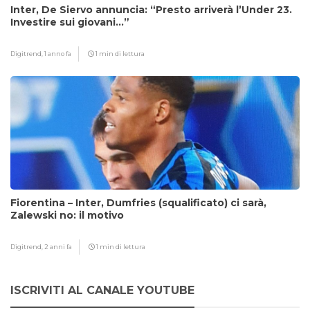
Inter, De Siervo annuncia: “Presto arriverà l’Under 23.
Investire sui giovani…”
Digitrend,
1 anno fa
1 min di lettura
Fiorentina – Inter, Dumfries (squalificato) ci sarà,
Zalewski no: il motivo
Digitrend,
2 anni fa
1 min di lettura
ISCRIVITI AL CANALE YOUTUBE