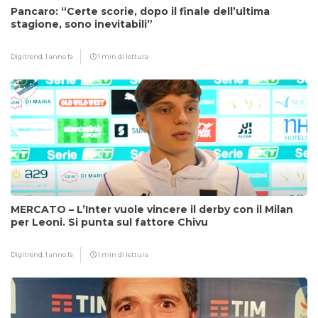
Pancaro: “Certe scorie, dopo il finale dell’ultima
stagione, sono inevitabili”
Digitrend,
1 anno fa
1 min di lettura
MERCATO – L’Inter vuole vincere il derby con il Milan
per Leoni. Si punta sul fattore Chivu
Digitrend,
1 anno fa
1 min di lettura