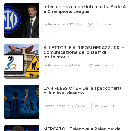
Inter: un novembre intenso tra Serie A
e Champions League
La Redazione,
31/10/2025
3 min di lettura
AI LETTORI E AI TIFOSI NERAZZURRI –
Comunicazione dello staff di
Iotifointer.it
La Redazione,
29/08/2025
1 min di lettura
LA RIFLESSIONE – Dalla spacconeria
di luglio al deserto
Matteo Tombolini,
28/08/2025
2 min di lettura
MERCATO – Telenovela Palacios: dal