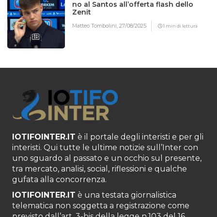
no al Santos all’offerta flash dello
Zenit
Matteo Tombolini,
27/08/2025
1 min di lettura
IOTIFOINTER.IT
è il portale degli interisti e per gli
interisti. Qui tutte le ultime notizie sull’Inter con
uno sguardo al passato e un occhio sul presente,
tra mercato, analisi, social, riflessioni e qualche
gufata alla concorrenza.
IOTIFOINTER.IT
è una testata giornalistica
telematica non soggetta a registrazione come
previsto dall’art. 3-bis della legge n.103 del 16